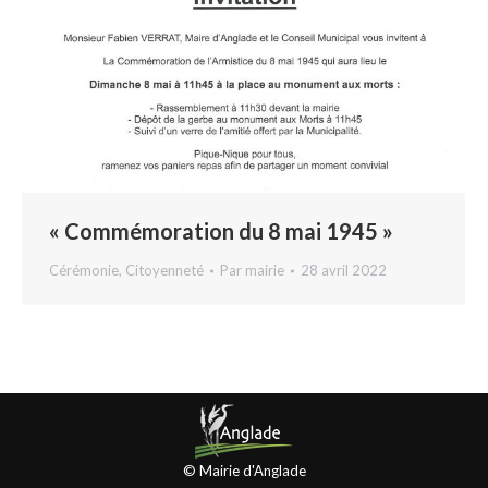
« Commémoration du 8 mai 1945 »
Cérémonie
,
Citoyenneté
Par
mairie
28 avril 2022
© Mairie d'Anglade