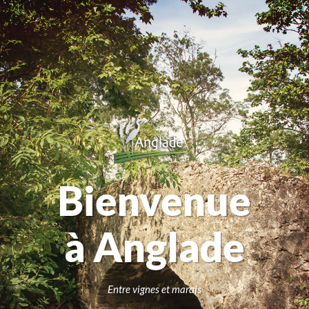
Bienvenue
à Anglade
Entre vignes et marais