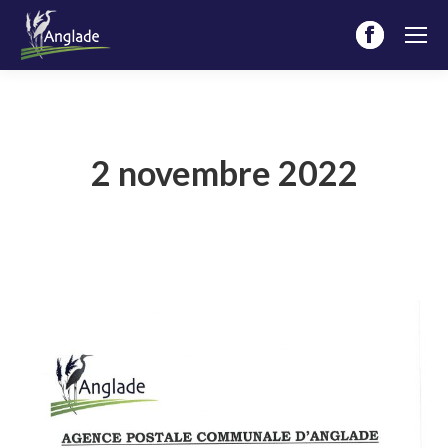
Facebook
page
opens
in
new
2 novembre 2022
window