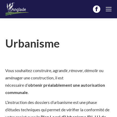
Facebook
page
opens
in
Urbanisme
new
window
Vous souhaitez construire, agrandir, rénover, démolir ou
aménager une construction, il est
nécessaire d’
obtenir préalablement une autorisation
communale
.
L’instruction des dossiers d’urbanisme est une phase
d’études techniques qui permet de vérifier la conformité de
votre projet avec
le Plan Local d’Urbanisme (P.L.U.) de