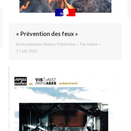
« Prévention des feux »
Environnement
,
Nature
,
Patrimoine
Par
mairie
17 juin 2022