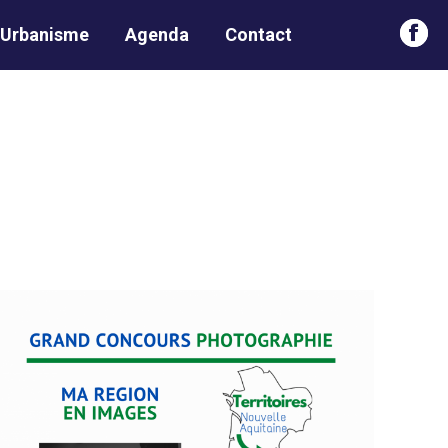
Urbanisme
Agenda
Contact
Face
page
open
in
new
win