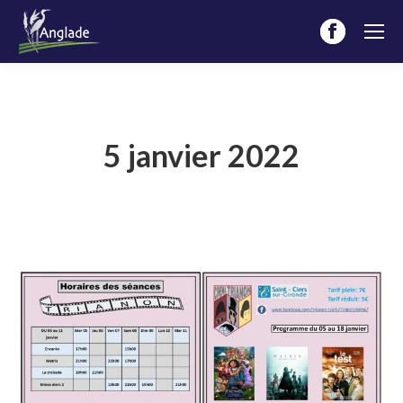
Facebook
page
opens
in
new
5 janvier 2022
window