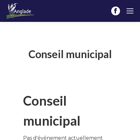
Facebook
page
opens
in
new
Conseil municipal
window
Conseil
municipal
Pas d'événement actuellement