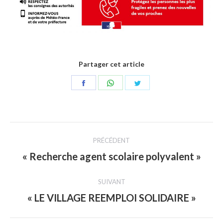
Partager cet article
Partager
Partager
Partager
sur
sur
sur
Facebook
WhatsApp
Twitter
Navigation
PRÉCÉDENT
article
« Recherche agent scolaire polyvalent »
Article
précédent
SUIVANT
:
« LE VILLAGE REEMPLOI SOLIDAIRE »
Article
suivant