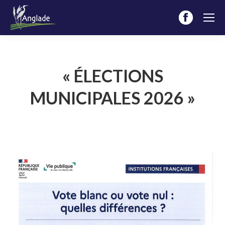
Facebook
page
opens
in
« ÉLECTIONS
new
MUNICIPALES 2026 »
window