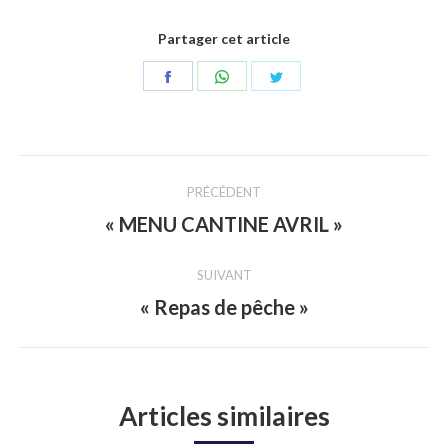
Partager cet article
Partager
Partager
Partager
sur
sur
sur
Facebook
WhatsApp
Twitter
Navigation
PRÉCÉDENT
article
« MENU CANTINE AVRIL »
Article
précédent
SUIVANT
:
« Repas de pêche »
Article
suivant
:
Articles similaires