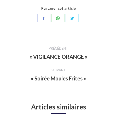
Partager cet article
Partager
Partager
Partager
sur
sur
sur
Facebook
WhatsApp
Twitter
Navigation
PRÉCÉDENT
article
« VIGILANCE ORANGE »
Article
précédent
SUIVANT
:
« Soirée Moules Frites »
Article
suivant
:
Articles similaires