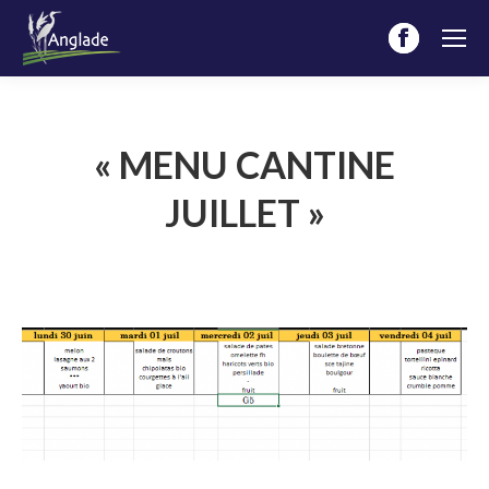
Facebook
page
opens
in
« MENU CANTINE
new
JUILLET »
window