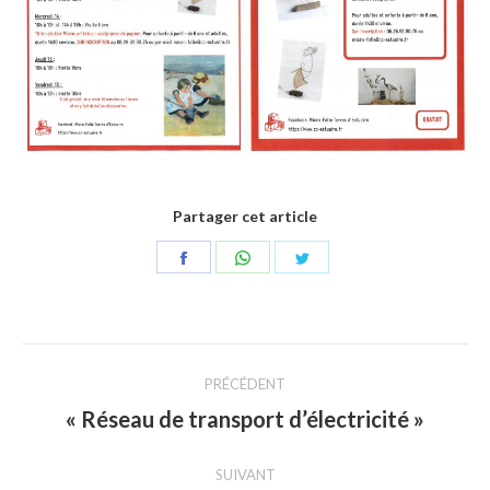
Partager cet article
Partager
Partager
Partager
sur
sur
sur
Facebook
WhatsApp
Twitter
Navigation
PRÉCÉDENT
article
« Réseau de transport d’électricité »
Article
précédent
SUIVANT
: