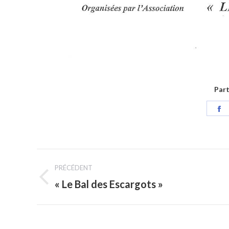
Part
P
s
F
Navigation
PRÉCÉDENT
article
« Le Bal des Escargots »
Article
précédent
: