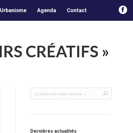
Urbanisme
Agenda
Contact
Face
page
open
in
IRS CRÉATIFS »
new
win
Recherche
:
Dernières actualités