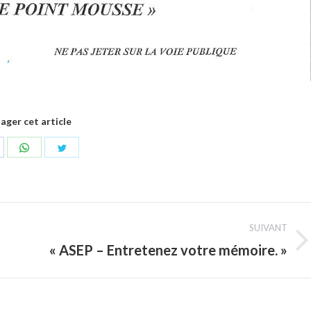
ager cet article
artager
Partager
Partager
ur
sur
sur
acebook
WhatsApp
Twitter
SUIVANT
« ASEP – Entretenez votre mémoire. »
Article
suivant
: