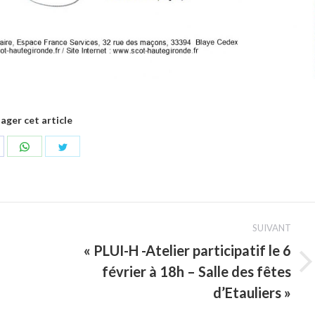
ager cet article
artager
Partager
Partager
ur
sur
sur
acebook
WhatsApp
Twitter
SUIVANT
« PLUI-H -Atelier participatif le 6
février à 18h – Salle des fêtes
Article
suivant
d’Etauliers »
: