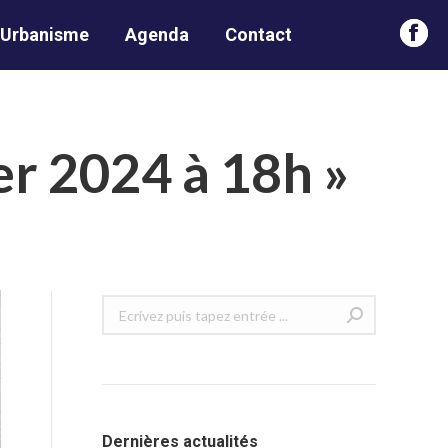
Urbanisme
Agenda
Contact
Face
page
open
in
er 2024 à 18h »
new
win
Recherche
:
Dernières actualités