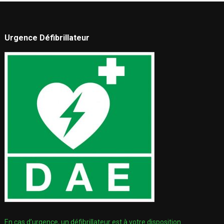
Urgence Défibrillateur
En cas d’urgence, un défibrillateur est à votre disposition