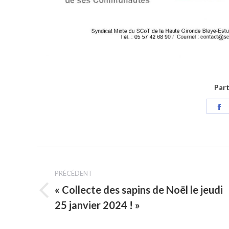
Part
P
s
F
Navigation
PRÉCÉDENT
article
« Collecte des sapins de Noël le jeudi
Article
25 janvier 2024 ! »
précédent
: