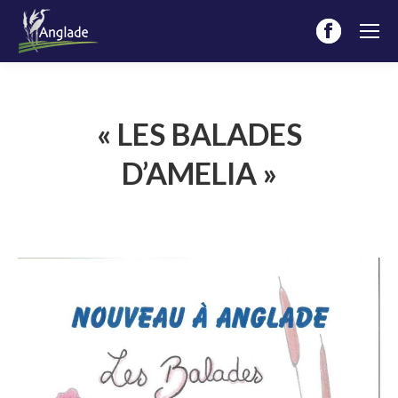
Facebook
page
opens
in
« LES BALADES
new
D’AMELIA »
window