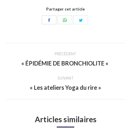
Partager cet article
Partager
Partager
Partager
sur
sur
sur
Facebook
WhatsApp
Twitter
Navigation
PRÉCÉDENT
article
« ÉPIDÉMIE DE BRONCHIOLITE «
Article
précédent
SUIVANT
:
« Les ateliers Yoga du rire »
Article
suivant
:
Articles similaires