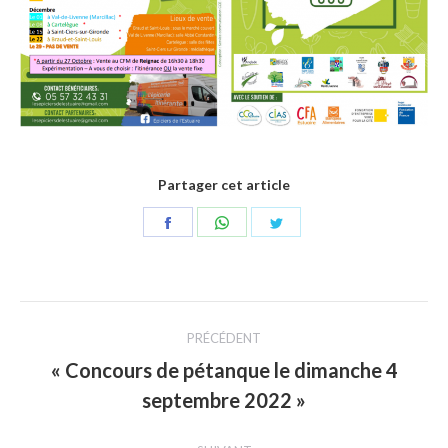
Partager cet article
Partager
Partager
Partager
sur
sur
sur
Facebook
WhatsApp
Twitter
Navigation
PRÉCÉDENT
article
« Concours de pétanque le dimanche 4
Article
septembre 2022 »
précédent
: