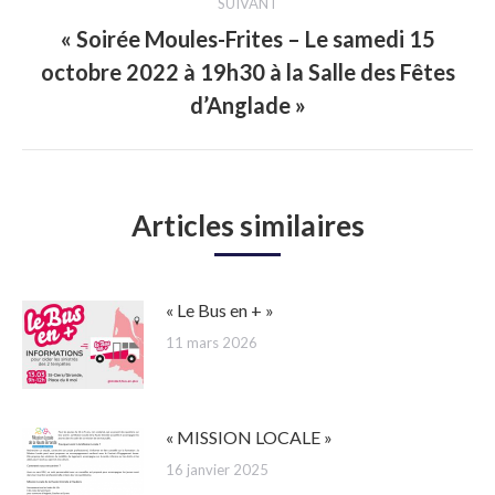
SUIVANT
« Soirée Moules-Frites – Le samedi 15
octobre 2022 à 19h30 à la Salle des Fêtes
Article
suivant
d’Anglade »
:
Articles similaires
« Le Bus en + »
11 mars 2026
« MISSION LOCALE »
16 janvier 2025