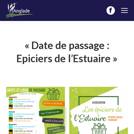
Facebook
page
opens
in
« Date de passage :
new
Epiciers de l’Estuaire »
window