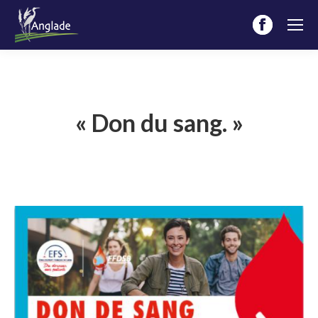
Facebook
page
opens
in
new
« Don du sang. »
window