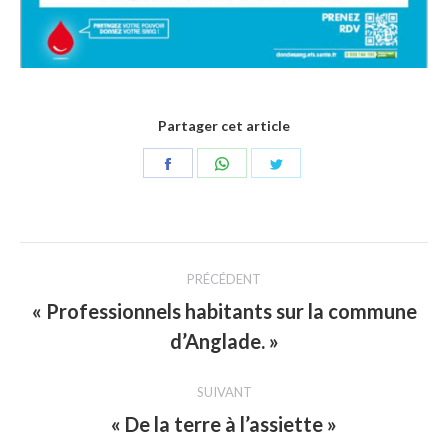
Partager cet article
Partager
Partager
Partager
sur
sur
sur
Facebook
WhatsApp
Twitter
Navigation
PRÉCÉDENT
article
« Professionnels habitants sur la commune
Article
d’Anglade. »
précédent
:
SUIVANT
« De la terre à l’assiette »
Article