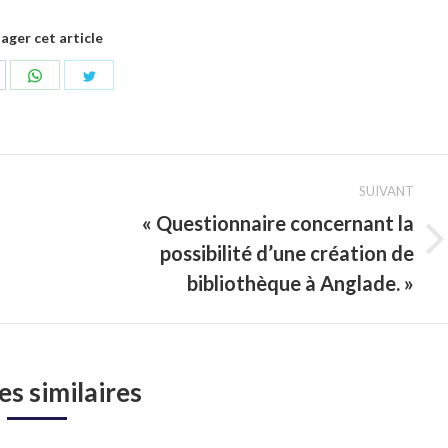
ager cet article
artager
Partager
Partager
ur
sur
sur
acebook
WhatsApp
Twitter
SUIVANT
« Questionnaire concernant la
possibilité d’une création de
Article
suivant
bibliothèque à Anglade. »
:
es similaires