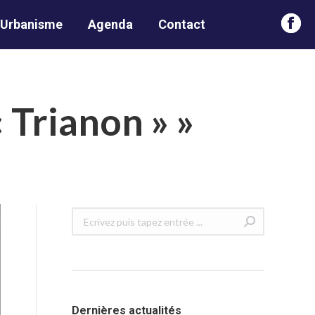
Urbanisme
Agenda
Contact
Face
page
open
in
 Trianon » »
new
win
Recherche
:
Dernières actualités