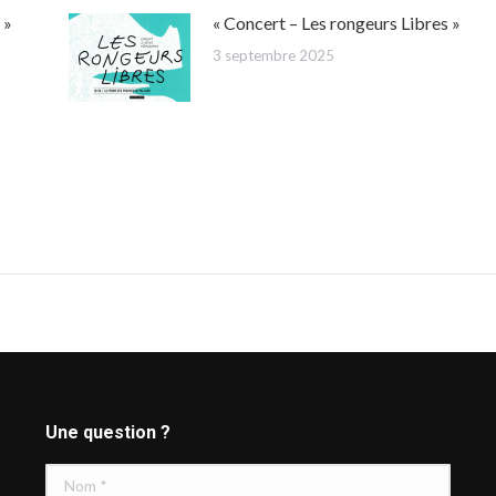
 »
« Concert – Les rongeurs Libres »
3 septembre 2025
Une question ?
Nom *