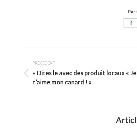
Part
P
s
F
Navigation
PRÉCÉDENT
article
« Dites le avec des produit locaux « Je
Article
t’aime mon canard ! ».
précédent
:
Articl